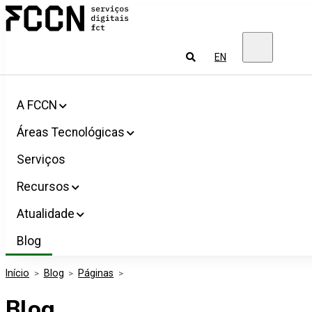
Salta
FCCN
para
Serviços
o
digitais
conteúdo
FCT
Pesquisar
EN
A FCCN
Áreas Tecnológicas
Serviços
Recursos
Atualidade
Blog
Início
>
Blog
>
Páginas
>
Blog