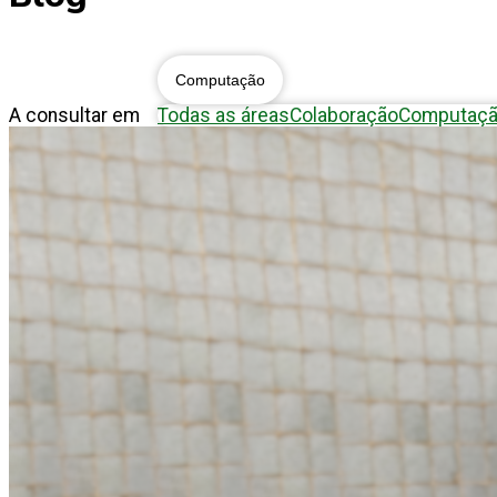
Blog
Computação
A consultar em
Todas as áreas
Colaboração
Computaç