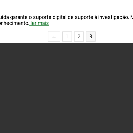
ída garante o suporte digital de suporte à investigação. 
onhecimento.
ler mais
←
1
2
3