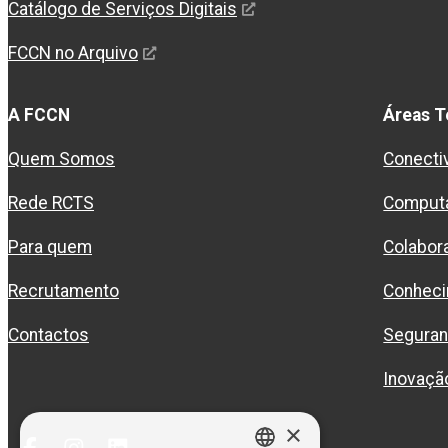
Catálogo de Serviços Digitais
FCCN no Arquivo
A FCCN
Áreas T
Quem Somos
Conecti
Rede RCTS
Comput
Para quem
Colabor
Recrutamento
Conhec
Contactos
Segura
Inovaçã
×