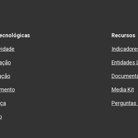
ecnológicas
Recursos
vidade
Indicadore
ação
Entidades 
ação
Document
imento
Media Kit
nça
Perguntas
o