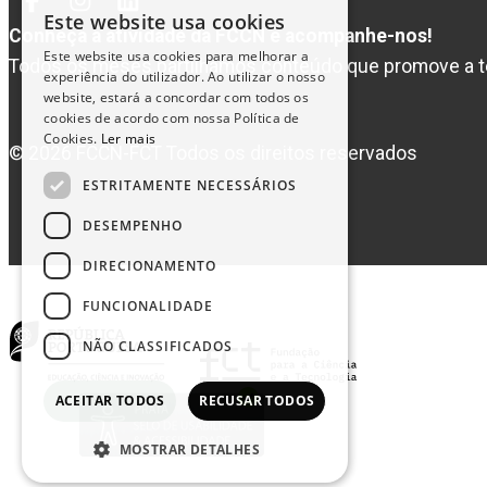
Facebook
Instagram
Linked
Este website usa cookies
PORTUGUESE
In
Conheça a atividade da FCCN e acompanhe-nos!
Este website usa cookies para melhorar a
Todos os meses partilhámos conteúdo que promove a t
ENGLISH
experiência do utilizador. Ao utilizar o nosso
website, estará a concordar com todos os
cookies de acordo com nossa Política de
Cookies.
Ler mais
© 2026 FCCN-FCT Todos os direitos reservados
ESTRITAMENTE NECESSÁRIOS
DESEMPENHO
DIRECIONAMENTO
FUNCIONALIDADE
NÃO CLASSIFICADOS
ACEITAR TODOS
RECUSAR TODOS
MOSTRAR DETALHES