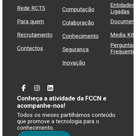
Entidades
Rede RCTS
Computação
Ligadas
Para quem
Document
Colaboração
Recrutamento
Media Kit
Conhecimento
Perguntas
Contactos
Segurança
Frequente
Inovação
Facebook
Instagram
Linked
In
Conheça a atividade da FCCN e
acompanhe-nos!
Todos os meses partilhámos conteúdo
que promove a tecnologia para o
conhecimento.