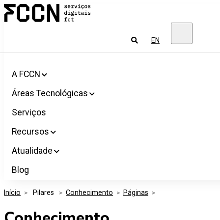
Salta
FCCN
para
Serviços
o
digitais
conteúdo
FCT
Pesquisar
EN
A FCCN
Áreas Tecnológicas
Serviços
Recursos
Atualidade
Blog
Início
>
 Pilares 
>
Conhecimento
>
Páginas
>
Conhecimento