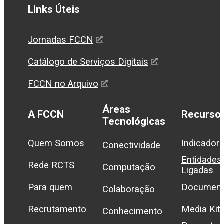
Links Úteis
Jornadas FCCN
Catálogo de Serviços Digitais
FCCN no Arquivo
Áreas
A FCCN
Recurso
Tecnológicas
Quem Somos
Indicador
Conectividade
Entidades
Rede RCTS
Computação
Ligadas
Para quem
Document
Colaboração
Recrutamento
Media Kit
Conhecimento