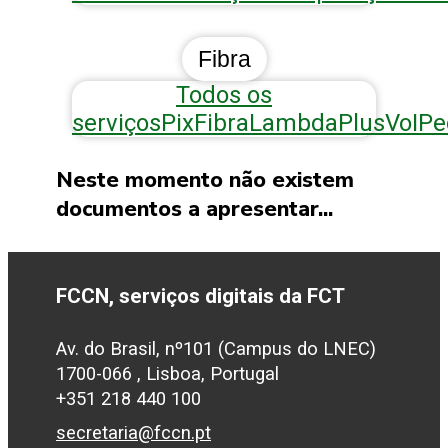
Fibra
Todos os
serviços
Pix
Fibra
Lambda
Plus
VoIP
e
Neste momento não existem
documentos a apresentar...
FCCN, serviços digitais da FCT
Av. do Brasil, nº101 (Campus do LNEC)
1700-066 , Lisboa, Portugal
+351 218 440 100
secretaria@fccn.pt