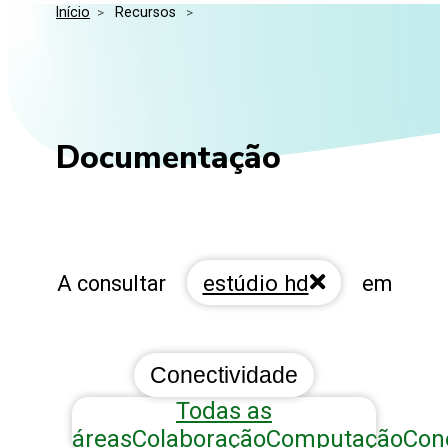
Início
>
 Recursos 
>
Media Kit
Eventos
Segurança
Entidades Ligadas
Inovação
Perguntas Frequentes
Documentação
estúdio hd
A consultar
em
Conectividade
Todas as
áreas
Colaboração
Computação
Con