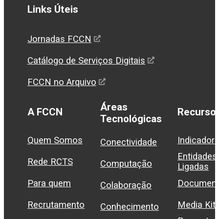
Links Úteis
Jornadas FCCN
Catálogo de Serviços Digitais
FCCN no Arquivo
Áreas
A FCCN
Recurso
Tecnológicas
Quem Somos
Indicador
Conectividade
Entidades
Rede RCTS
Computação
Ligadas
Para quem
Document
Colaboração
Recrutamento
Media Kit
Conhecimento