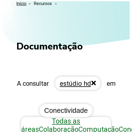
Início
>
 Recursos 
>
Media Kit
Eventos
Segurança
Entidades Ligadas
Inovação
Perguntas Frequentes
Documentação
estúdio hd
A consultar
em
Conectividade
Todas as
áreas
Colaboração
Computação
Con