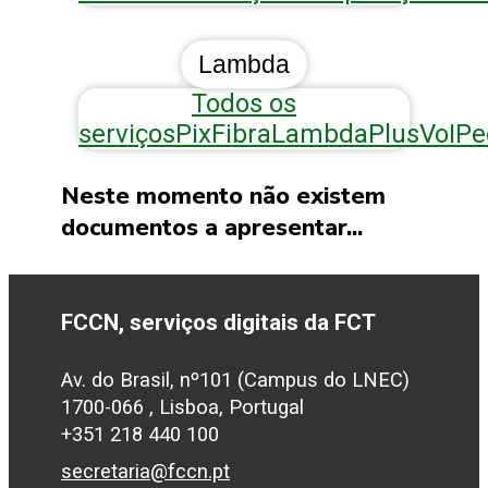
Lambda
Todos os
serviços
Pix
Fibra
Lambda
Plus
VoIP
e
Neste momento não existem
documentos a apresentar...
FCCN, serviços digitais da FCT
Av. do Brasil, nº101 (Campus do LNEC)
1700-066 , Lisboa, Portugal
+351 218 440 100
secretaria@fccn.pt