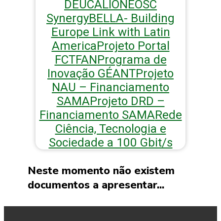
DEUCALION
EOSC
Synergy
BELLA- Building
Europe Link with Latin
America
Projeto Portal
FCT
FAN
Programa de
Inovação GÉANT
Projeto
NAU – Financiamento
SAMA
Projeto DRD –
Financiamento SAMA
Rede
Ciência, Tecnologia e
Sociedade a 100 Gbit/s
Neste momento não existem
documentos a apresentar...