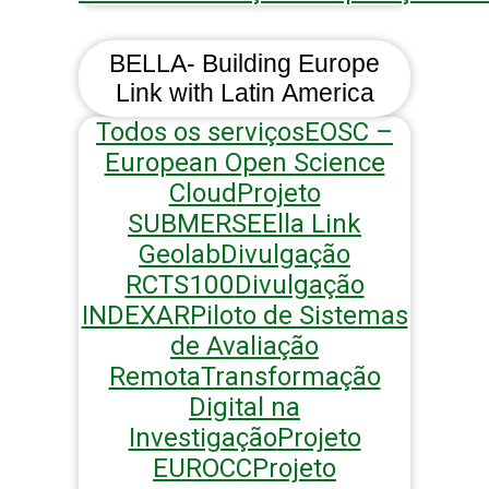
BELLA- Building Europe
Link with Latin America
Todos os serviços
EOSC –
European Open Science
Cloud
Projeto
SUBMERSE
Ella Link
Geolab
Divulgação
RCTS100
Divulgação
INDEXAR
Piloto de Sistemas
de Avaliação
Remota
Transformação
Digital na
Investigação
Projeto
EUROCC
Projeto