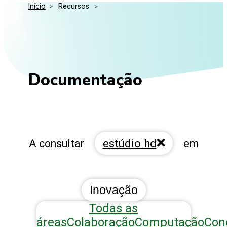
Início
>
 Recursos 
>
Media Kit
Eventos
Segurança
Entidades Ligadas
Inovação
Perguntas Frequentes
Documentação
estúdio hd
A consultar
em
Inovação
Todas as
áreas
Colaboração
Computação
Con