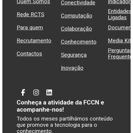
Quem Somos
Indicador
Conectividade
Entidades
Rede RCTS
Computação
Ligadas
Para quem
Document
Colaboração
Recrutamento
Media Kit
Conhecimento
Perguntas
Contactos
Segurança
Frequente
Inovação
Facebook
Instagram
Linked
In
Conheça a atividade da FCCN e
acompanhe-nos!
Todos os meses partilhámos conteúdo
que promove a tecnologia para o
conhecimento.