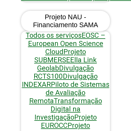
Projeto NAU -
Financiamento SAMA
Todos os serviços
EOSC –
European Open Science
Cloud
Projeto
SUBMERSE
Ella Link
Geolab
Divulgação
RCTS100
Divulgação
INDEXAR
Piloto de Sistemas
de Avaliação
Remota
Transformação
Digital na
Investigação
Projeto
EUROCC
Projeto