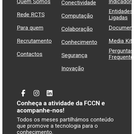
Quem Somos
Indicador
Conectividade
Entidades
Rede RCTS
Computação
Ligadas
Para quem
Document
Colaboração
Recrutamento
Media Kit
Conhecimento
Perguntas
Contactos
Segurança
Frequente
Inovação
Facebook
Instagram
Linked
In
Conheça a atividade da FCCN e
acompanhe-nos!
Todos os meses partilhámos conteúdo
que promove a tecnologia para o
conhecimento.