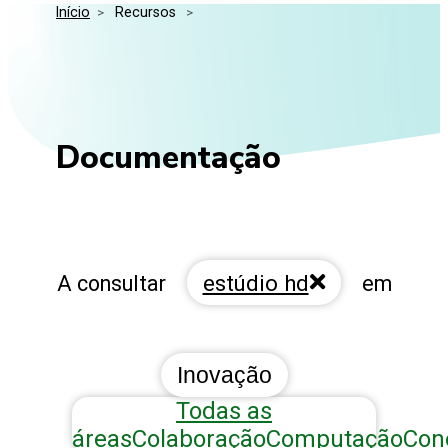
Início
>
 Recursos 
>
Media Kit
Eventos
Segurança
Entidades Ligadas
Inovação
Perguntas Frequentes
Documentação
estúdio hd
A consultar
em
Inovação
Todas as
áreas
Colaboração
Computação
Con