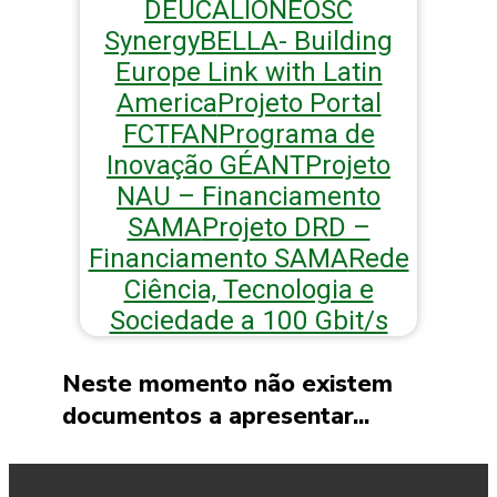
DEUCALION
EOSC
Synergy
BELLA- Building
Europe Link with Latin
America
Projeto Portal
FCT
FAN
Programa de
Inovação GÉANT
Projeto
NAU – Financiamento
SAMA
Projeto DRD –
Financiamento SAMA
Rede
Ciência, Tecnologia e
Sociedade a 100 Gbit/s
Neste momento não existem
documentos a apresentar...