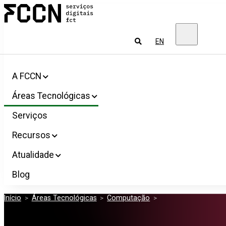
Salta
FCCN
para
Serviços
o
digitais
conteúdo
FCT
Pesquisar
EN
A FCCN
Áreas Tecnológicas
Serviços
Recursos
Atualidade
Blog
Início
>
Áreas Tecnológicas
>
Computação
>