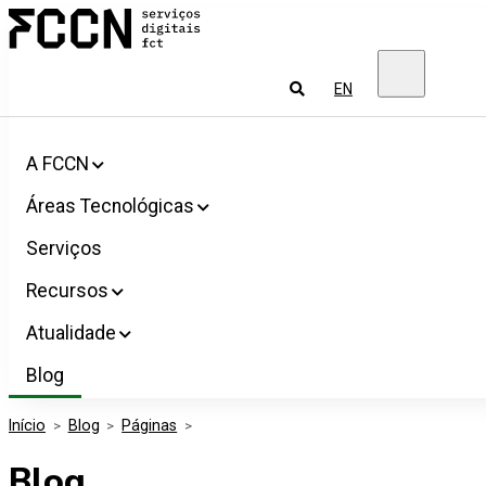
Salta
FCCN
para
Serviços
o
digitais
conteúdo
FCT
Pesquisar
EN
A FCCN
Áreas Tecnológicas
Serviços
Recursos
Atualidade
Blog
Início
>
Blog
>
Páginas
>
Blog