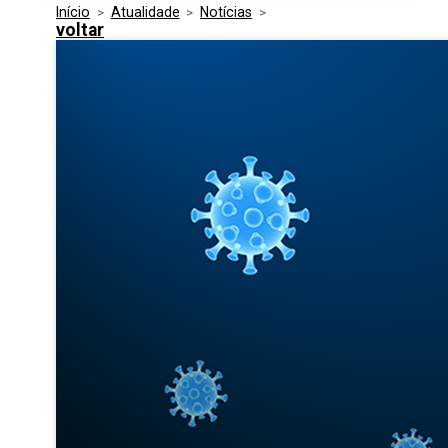
Início
>
Atualidade
>
Notícias
>
Media Kit
Eventos
voltar
Segurança
Entidades Ligadas
Inovação
Perguntas Frequentes