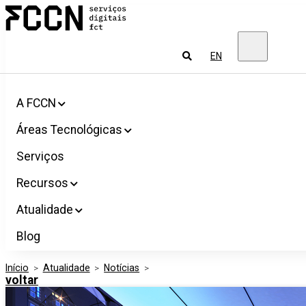
Salta
FCCN
para
Serviços
o
digitais
conteúdo
FCT
Pesquisar
EN
A FCCN
Áreas Tecnológicas
Serviços
Recursos
Atualidade
Blog
Início
>
Atualidade
>
Notícias
>
voltar