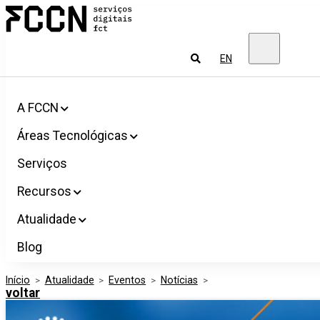
Salta
FCCN
para
Serviços
o
digitais
conteúdo
FCT
Pesquisar
EN
A FCCN
Áreas Tecnológicas
Serviços
Recursos
Atualidade
Blog
Início
>
Atualidade
>
Eventos
>
Notícias
>
voltar