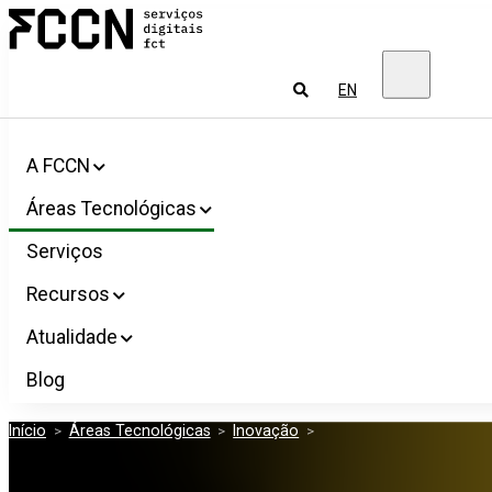
Salta
FCCN
para
Serviços
o
digitais
conteúdo
FCT
Pesquisar
EN
A FCCN
Áreas Tecnológicas
Serviços
Recursos
Atualidade
Blog
Início
>
Áreas Tecnológicas
>
Inovação
>