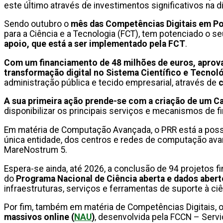
este último através de investimentos significativos na 
Sendo outubro o
mês das Competências Digitais
em Po
para a Ciência e a Tecnologia (FCT), tem potenciado o se
apoio, que está a ser implementado pela FCT
.
Com um financiamento de 48 milhões de euros, aprova
transformação digital no Sistema Científico e Tecnol
administração pública e tecido empresarial, através de
c
A sua primeira ação prende-se com a criação de um C
disponibilizar os principais serviços e mecanismos de f
Em matéria de Computação Avançada, o PRR está a possib
única entidade, dos centros e redes de computação ava
MareNostrum 5.
Espera-se ainda, até 2026, a conclusão de 94 projetos f
do
Programa Nacional de Ciência aberta e dados aber
infraestruturas, serviços e ferramentas de suporte à ciê
Por fim, também em matéria de Competências Digitais, o
massivos online (
NAU
)
, desenvolvida pela FCCN – Servi