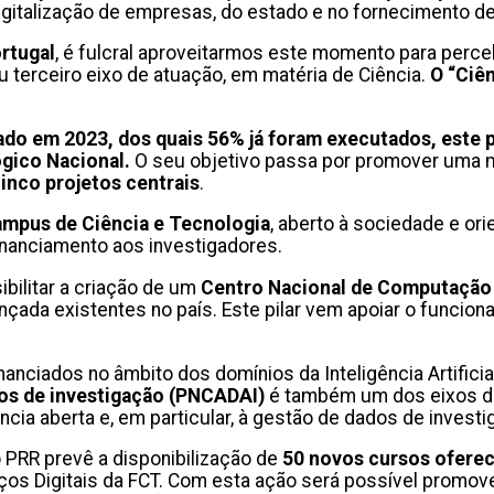
digitalização de empresas, do estado e no fornecimento de
rtugal
, é fulcral aproveitarmos este momento para per
u terceiro eixo de atuação, em matéria de Ciência.
O “Ciên
do em 2023, dos quais 56% já foram executados, este p
ógico Nacional.
O seu objetivo passa por promover uma m
inco projetos centrais
.
ampus de Ciência e Tecnologia
, aberto à sociedade e ori
inanciamento aos investigadores.
ilitar a criação de um
Centro Nacional de Computação
nçada existentes no país. Este pilar vem apoiar o func
inanciados no âmbito dos domínios da Inteligência Artific
tos de investigação (PNCADAI)
é também um dos eixos des
ncia aberta e, em particular, à gestão de dados de investi
 PRR prevê a disponibilização de
50 novos cursos oferec
ços Digitais da FCT. Com esta ação será possível promov