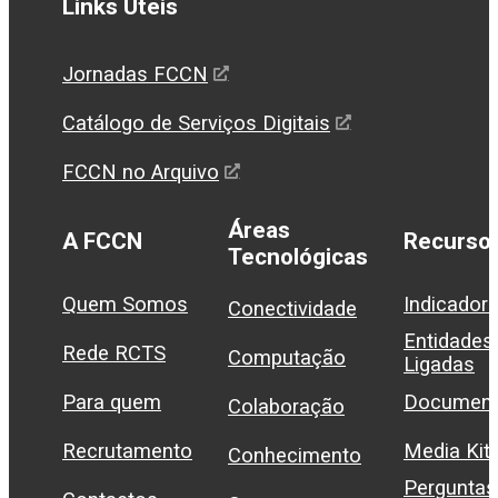
Links Úteis
Jornadas FCCN
Catálogo de Serviços Digitais
FCCN no Arquivo
Áreas
A FCCN
Recurso
Tecnológicas
Quem Somos
Indicador
Conectividade
Entidades
Rede RCTS
Computação
Ligadas
Para quem
Document
Colaboração
Recrutamento
Media Kit
Conhecimento
Perguntas