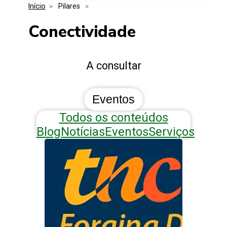
Início
>
 Pilares 
>
Media Kit
Eventos
Segurança
Conectividade
Entidades Ligadas
Inovação
A consultar
Perguntas Frequentes
Eventos
Todos os conteúdos
Blog
Notícias
Eventos
Serviços