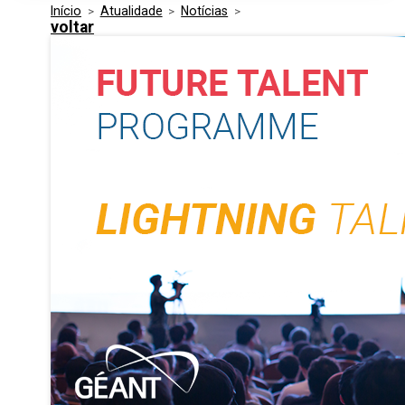
Início
>
Atualidade
>
Notícias
>
Media Kit
Eventos
voltar
Segurança
Entidades Ligadas
Inovação
Perguntas Frequentes