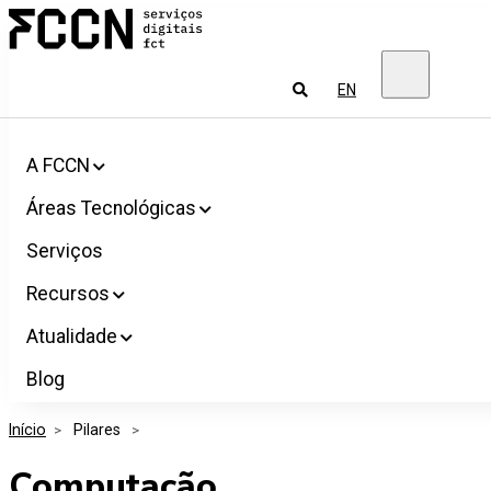
Salta
FCCN
para
Serviços
o
digitais
conteúdo
FCT
Pesquisar
EN
A FCCN
Áreas Tecnológicas
Serviços
Recursos
Atualidade
Blog
Início
>
 Pilares 
>
Computação