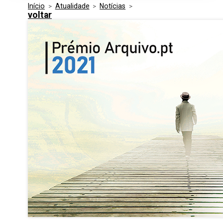
Início
>
Atualidade
>
Notícias
>
Media Kit
Eventos
voltar
Segurança
Entidades Ligadas
Inovação
Perguntas Frequentes