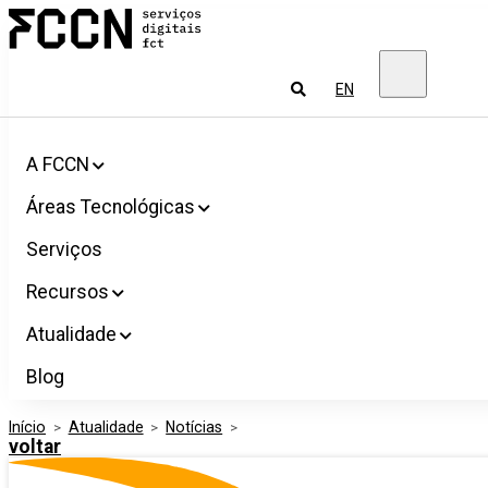
Salta
FCCN
para
Serviços
o
digitais
conteúdo
FCT
Pesquisar
EN
A FCCN
Áreas Tecnológicas
Serviços
Recursos
Atualidade
Blog
Início
>
Atualidade
>
Notícias
>
voltar