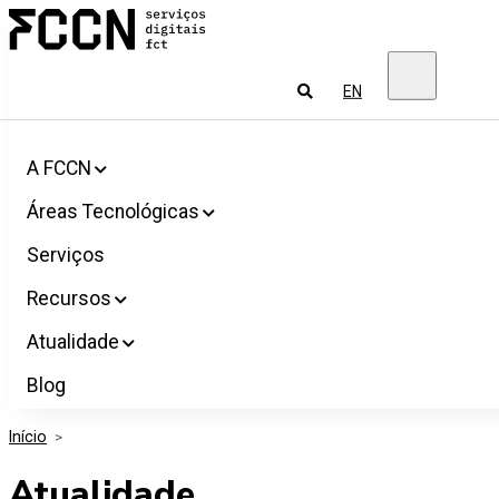
Salta
FCCN
para
Serviços
o
digitais
conteúdo
FCT
Pesquisar
EN
A FCCN
Áreas Tecnológicas
Serviços
Recursos
Atualidade
Blog
Início
>
Atualidade