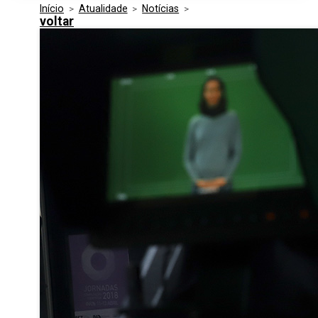
Início
>
Atualidade
>
Notícias
>
Media Kit
Eventos
voltar
Segurança
Entidades Ligadas
Inovação
Perguntas Frequentes