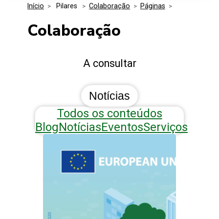
Início
>
 Pilares 
>
Colaboração
>
Páginas
>
Media Kit
Eventos
Segurança
Colaboração
Entidades Ligadas
Inovação
A consultar
Perguntas Frequentes
Notícias
Todos os conteúdos
Blog
Notícias
Eventos
Serviços