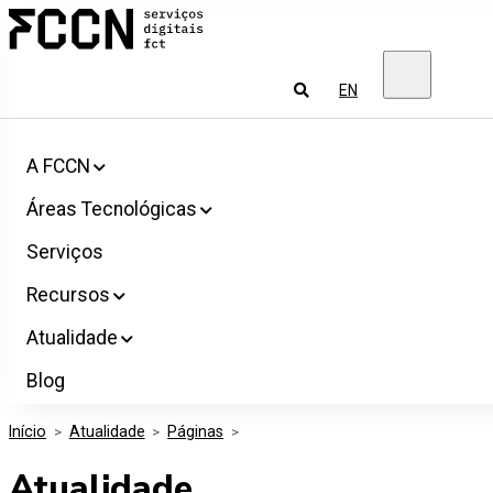
Salta
FCCN
para
Serviços
o
digitais
conteúdo
FCT
Pesquisar
EN
A FCCN
Áreas Tecnológicas
Serviços
Recursos
Atualidade
Blog
Início
>
Atualidade
>
Páginas
>
Atualidade