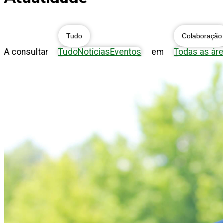
Tudo
Colaboração
A consultar
Tudo
Notícias
Eventos
em
Todas as ár